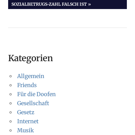
BEITRAG:
SOZIALBETRUGS-ZAHL FALSCH IST
Kategorien
Allgemein
Friends
Für die Doofen
Gesellschaft
Gesetz
Internet
Musik