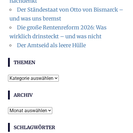
nachdenkt
Der Ständestaat von Otto von Bismarck –
und was uns bremst
Die große Rentenreform 2026: Was
wirklich drinsteckt – und was nicht
Der Amtseid als leere Hülle
THEMEN
T
h
ARCHIV
e
m
A
e
r
n
SCHLAGWÖRTER
c