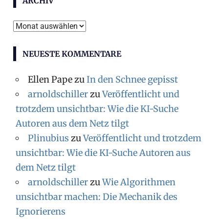
ARCHIV
e
m
A
e
r
n
NEUESTE KOMMENTARE
c
h
Ellen Pape
zu
In den Schnee gepisst
i
arnoldschiller
zu
Veröffentlicht und
v
trotzdem unsichtbar: Wie die KI-Suche
Autoren aus dem Netz tilgt
Plinubius
zu
Veröffentlicht und trotzdem
unsichtbar: Wie die KI-Suche Autoren aus
dem Netz tilgt
arnoldschiller
zu
Wie Algorithmen
unsichtbar machen: Die Mechanik des
Ignorierens