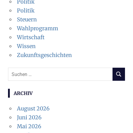
Politik
Politik
Steuern
Wahlprogramm
Wirtschaft
Wissen
Zukunftsgeschichten
S
S
u
U
c
C
ARCHIV
H
h
E
e
August 2026
N
n
Juni 2026
n
Mai 2026