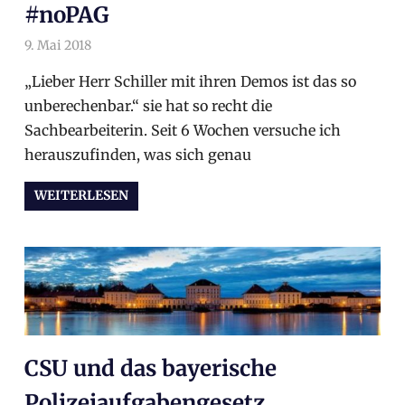
#noPAG
9. Mai 2018
arnoldschiller
Allgemein
„Lieber Herr Schiller mit ihren Demos ist das so
unberechenbar.“ sie hat so recht die
Sachbearbeiterin. Seit 6 Wochen versuche ich
herauszufinden, was sich genau
WEITERLESEN
CSU und das bayerische
Polizeiaufgabengesetz