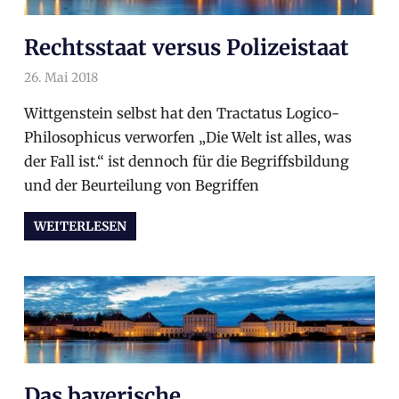
Rechtsstaat versus Polizeistaat
26. Mai 2018
arnoldschiller
Allgemein
,
Gesetz
,
Philosophie
,
Politik
Wittgenstein selbst hat den Tractatus Logico-
Philosophicus verworfen „Die Welt ist alles, was
der Fall ist.“ ist dennoch für die Begriffsbildung
und der Beurteilung von Begriffen
WEITERLESEN
Das bayerische