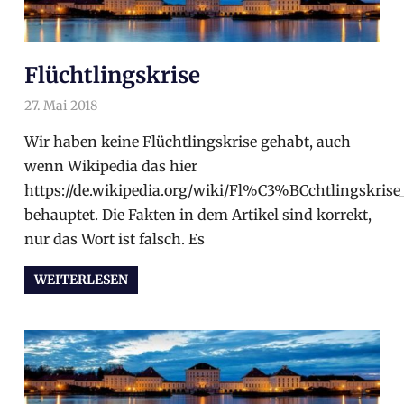
Flüchtlingskrise
27. Mai 2018
arnoldschiller
Allgemein
Wir haben keine Flüchtlingskrise gehabt, auch
wenn Wikipedia das hier
https://de.wikipedia.org/wiki/Fl%C3%BCchtlingskrise
behauptet. Die Fakten in dem Artikel sind korrekt,
nur das Wort ist falsch. Es
WEITERLESEN