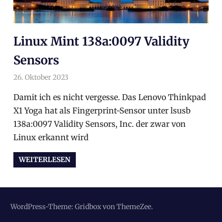
Linux Mint 138a:0097 Validity
Sensors
26. Oktober 2023
arnoldschiller
Allgemein
Damit ich es nicht vergesse. Das Lenovo Thinkpad
X1 Yoga hat als Fingerprint-Sensor unter lsusb
138a:0097 Validity Sensors, Inc. der zwar von
Linux erkannt wird
WEITERLESEN
WordPress-Theme: Gridbox von ThemeZee.