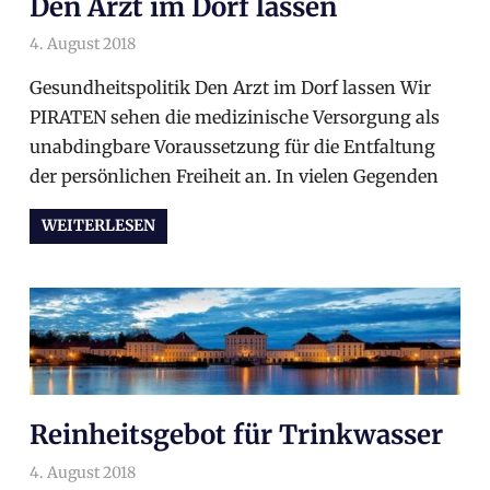
Den Arzt im Dorf lassen
4. August 2018
arnoldschiller
Wahlprogramm
Gesundheitspolitik Den Arzt im Dorf lassen Wir
PIRATEN sehen die medizinische Versorgung als
unabdingbare Voraussetzung für die Entfaltung
der persönlichen Freiheit an. In vielen Gegenden
WEITERLESEN
Reinheitsgebot für Trinkwasser
4. August 2018
arnoldschiller
Wahlprogramm