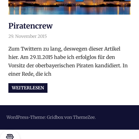
Piratencrew
29. November 2015
arnoldschiller
Allgemein
Zum Twittern zu lang, deswegen dieser Artikel
hier. Am 29.11.2015 habe ich erfolglos für den
Vorsitz der oberbayerischen Piraten kandidiert. In
einer Rede, die ich
WEITERLESEN
WordPress-Theme: Gridbox von ThemeZee.