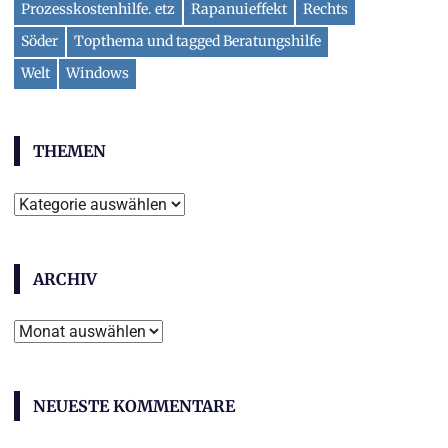
Prozesskostenhilfe. etz
Rapanuieffekt
Rechts
Söder
Topthema und tagged Beratungshilfe
Welt
Windows
THEMEN
Themen
ARCHIV
Archiv
NEUESTE KOMMENTARE