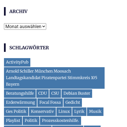
ARCHIV
Archiv
SCHLAGWÖRTER
ActivityPub
Arnold Schiller München Moosach
Landtagskandidat Piratenpartei Stimmkreis 105
Bayern
Beratungshilfe
CDU
CSU
Debian Buster
Erderwärmung
Focal Fossa
Gedicht
Ges Politik
Konservativ
Linux
Lyrik
Musik
Playlist
Politik
Prozesskostenhilfe.