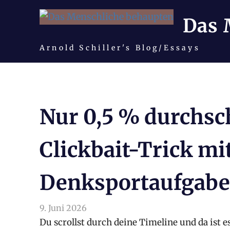
Das 
Arnold Schiller's Blog/Essays
Zum
Inhalt
springen
Nur 0,5 % durchsc
Clickbait-Trick mi
Denksportaufgab
9. Juni 2026
arnoldschiller
Allgemein
Du scrollst durch deine Timeline und da ist es