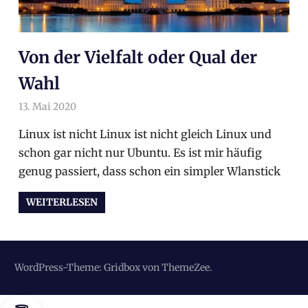
Von der Vielfalt oder Qual der
Wahl
13. Mai 2020
arnoldschiller
Allgemein
Linux ist nicht Linux ist nicht gleich Linux und
schon gar nicht nur Ubuntu. Es ist mir häufig
genug passiert, dass schon ein simpler Wlanstick
WEITERLESEN
WordPress-Theme: Gridbox von ThemeZee.