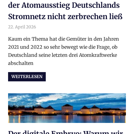
der Atomausstieg Deutschlands
Stromnetz nicht zerbrechen ließ
22. April 2026
arnoldschiller
Allgemein
Kaum ein Thema hat die Gemüter in den Jahren
2021 und 2022 so sehr bewegt wie die Frage, ob
Deutschland seine letzten drei Atomkraftwerke
abschalten
WEITERLESEN
Der digitale Embryo: Warum wir