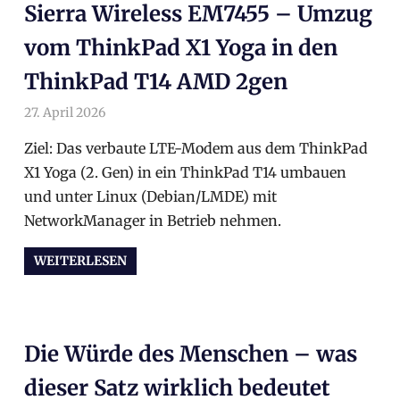
Sierra Wireless EM7455 – Umzug
vom ThinkPad X1 Yoga in den
ThinkPad T14 AMD 2gen
27. April 2026
arnoldschiller
Allgemein
Ziel: Das verbaute LTE-Modem aus dem ThinkPad
X1 Yoga (2. Gen) in ein ThinkPad T14 umbauen
und unter Linux (Debian/LMDE) mit
NetworkManager in Betrieb nehmen.
WEITERLESEN
Die Würde des Menschen – was
dieser Satz wirklich bedeutet