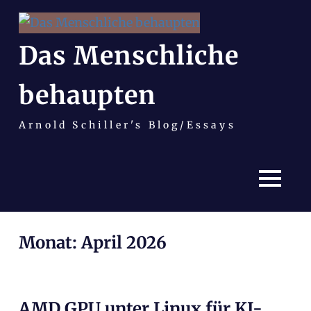
Das Menschliche
behaupten
Arnold Schiller's Blog/Essays
MENÜ
Zum
Monat:
April 2026
Inhalt
springen
AMD GPU unter Linux für KI-