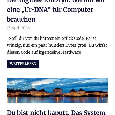
eine „Ur-DNA“ für Computer
brauchen
17. April 2026
arnoldschiller
Allgemein
Stell dir vor, du hättest ein Stück Code. Es ist
winzig, nur ein paar hundert Bytes groß. Du wirfst
diesen Code auf irgendeine Hardware
WEITERLESEN
Du bist nicht kaputt. Das System