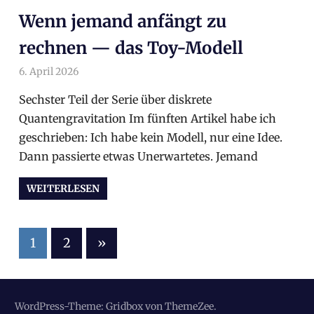
Wenn jemand anfängt zu
rechnen — das Toy-Modell
6. April 2026
arnoldschiller
Allgemein
Sechster Teil der Serie über diskrete
Quantengravitation Im fünften Artikel habe ich
geschrieben: Ich habe kein Modell, nur eine Idee.
Dann passierte etwas Unerwartetes. Jemand
WEITERLESEN
1
2
Nächste
»
Beiträge
Seitennummerierung
der
WordPress-Theme: Gridbox von ThemeZee.