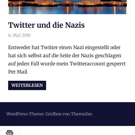
Twitter und die Nazis
6. Mai 2019
arnoldschiller
Allgemein
Entweder hat Twitter einen Nazi eingestellt oder
hat sich selbst auf die Seite der Nazis geschlagen
auf jeden Fall wurde mein Twitteraccount gesperrt
Per Mail
WEITERLESEN
WordPress-Theme: Gridbox von ThemeZee.