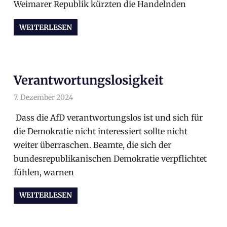
Weimarer Republik kürzten die Handelnden
WEITERLESEN
Verantwortungslosigkeit
7. Dezember 2024
arnoldschiller
Politik
,
Politik
Dass die AfD verantwortungslos ist und sich für
die Demokratie nicht interessiert sollte nicht
weiter überraschen. Beamte, die sich der
bundesrepublikanischen Demokratie verpflichtet
fühlen, warnen
WEITERLESEN