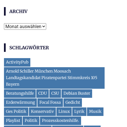
ARCHIV
Archiv
SCHLAGWÖRTER
ActivityPub
Arnold Schiller München Moosach
Landtagskandidat Piratenpartei Stimmkreis 105
Bayern
Beratungshilfe
CDU
CSU
Debian Buster
Erderwärmung
Focal Fossa
Gedicht
Ges Politik
Konservativ
Linux
Lyrik
Musik
Playlist
Politik
Prozesskostenhilfe.