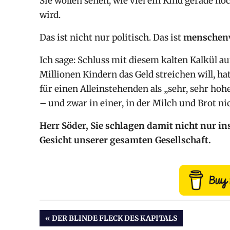
Sie wollen sehen, wie viel ein Kind gerade n
wird.
Das ist nicht nur politisch. Das ist
menschen
Ich sage: Schluss mit diesem kalten Kalkül a
Millionen Kindern das Geld streichen will, ha
für einen Alleinstehenden als „sehr, sehr hohe
– und zwar in einer, in der Milch und Brot n
Herr Söder, Sie schlagen damit nicht nur in
Gesicht unserer gesamten Gesellschaft.
Beitragsnavigation
VORHERIGER
DER BLINDE FLECK DES KAPITALS
BEITRAG: