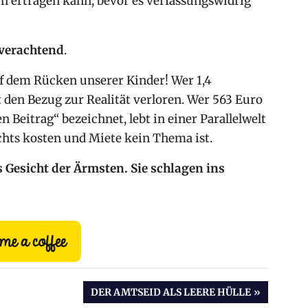
och ertragen kann, bevor es verfassungswidrig
verachtend
.
uf dem Rücken unserer Kinder! Wer 1,4
t den Bezug zur Realität verloren. Wer 563 Euro
n Beitrag“ bezeichnet, lebt in einer Parallelwelt
ichts kosten und Miete kein Thema ist.
s Gesicht der Ärmsten. Sie schlagen ins
NÄCHSTER
DER AMTSEID ALS LEERE HÜLLE
BEITRAG: