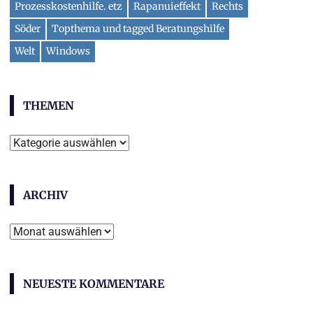
Prozesskostenhilfe. etz
Rapanuieffekt
Rechts
Söder
Topthema und tagged Beratungshilfe
Welt
Windows
THEMEN
Themen
ARCHIV
Archiv
NEUESTE KOMMENTARE