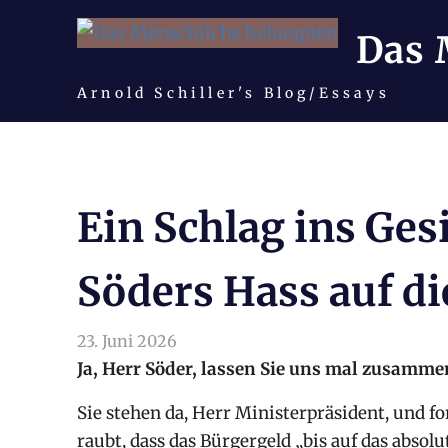
Das 
Arnold Schiller's Blog/Essays
Zum
Inhalt
springen
Ein Schlag ins Gesi
Söders Hass auf d
23. Juni 2026
arnoldschiller
Allgemein
Ja, Herr Söder, lassen Sie uns mal zusammen
Sie stehen da, Herr Ministerpräsident, und f
raubt, dass das Bürgergeld „bis auf das abso