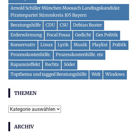
Arnold Schiller München Moosach Landtagskandidat
Piratenpartei Stimmkreis 105 Bayern
Beratungshilfe
CDU
CSU
Debian Buster
Erderwärmung
Focal Fossa
Gedicht
Ges Politik
Konservativ
Linux
Lyrik
Musik
Playlist
Politik
Prozesskostenhilfe.
Prozesskostenhilfe. etz
Rapanuieffekt
Rechts
Söder
Topthema und tagged Beratungshilfe
Welt
Windows
THEMEN
Themen
ARCHIV