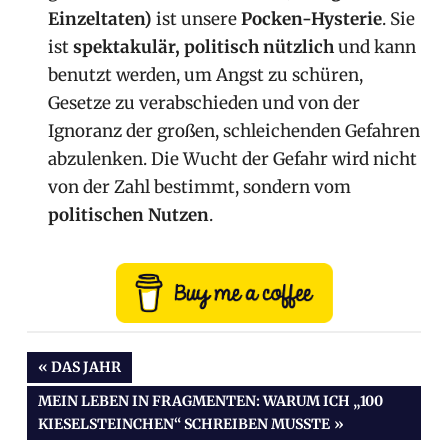
Einzeltaten)
ist unsere
Pocken-Hysterie
. Sie
ist
spektakulär, politisch nützlich
und kann
benutzt werden, um Angst zu schüren,
Gesetze zu verabschieden und von der
Ignoranz der großen, schleichenden Gefahren
abzulenken. Die Wucht der Gefahr wird nicht
von der Zahl bestimmt, sondern vom
politischen Nutzen
.
Beitragsnavigation
VORHERIGER
DAS JAHR
BEITRAG:
NÄCHSTER
MEIN LEBEN IN FRAGMENTEN: WARUM ICH „100
BEITRAG:
KIESELSTEINCHEN“ SCHREIBEN MUSSTE