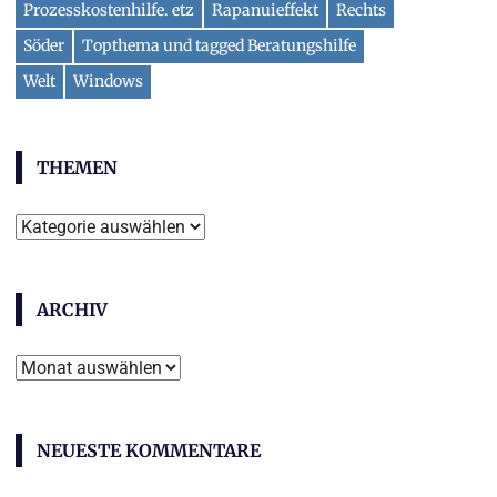
Prozesskostenhilfe. etz
Rapanuieffekt
Rechts
Söder
Topthema und tagged Beratungshilfe
Welt
Windows
THEMEN
Themen
ARCHIV
Archiv
NEUESTE KOMMENTARE