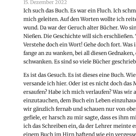
15. Dezember 2022
arnoldschiller
Allgemein
Ich such das Buch. Es war ein Fluch. Ich schm
mich geleiten. Auf den Worten wollte ich re
wund. Da war der Geruch alter Bücher. Wo s
Nießen. Die Geschichte will sich erschließen.
Verstehe doch ein Wort! Gehe doch fort. Was is
fange an zu wanken, bei all diesen Gednaken,
schwanken. Es sind so viele Bücher geschrieb
Es ist das Gesuch. Es ist dieses eine Buch. Wi
versande ich hier. Oder ist es nicht doch das
ersaufen? Habe ich mich verlaufen? Was wir 
einzutauchen, dem Buch ein Leben einzuhauc
wir gänzlich fernab und schauen nur von oben
gefiele, er harsch zu mir sagte, dass es ihm mi
ich das Schreiben ein, da der Lehrer meinte e
einem Buch im Hirn haftend wie ein vergessen