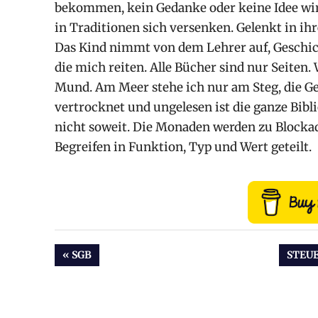
bekommen, kein Gedanke oder keine Idee wir
in Traditionen sich versenken. Gelenkt in ihre
Das Kind nimmt von dem Lehrer auf, Geschic
die mich reiten. Alle Bücher sind nur Seiten
Mund. Am Meer stehe ich nur am Steg, die G
vertrocknet und ungelesen ist die ganze Bibli
nicht soweit. Die Monaden werden zu Blocka
Begreifen in Funktion, Typ und Wert geteilt.
Beitragsnavigation
VORHERIGER
NÄCH
SGB
STEU
BEITRAG:
BEITR