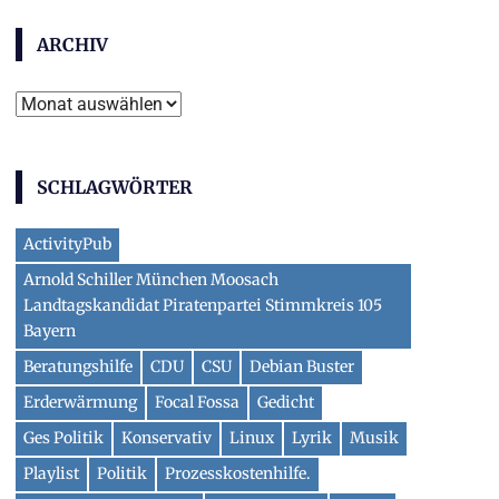
ARCHIV
Archiv
SCHLAGWÖRTER
ActivityPub
Arnold Schiller München Moosach
Landtagskandidat Piratenpartei Stimmkreis 105
Bayern
Beratungshilfe
CDU
CSU
Debian Buster
Erderwärmung
Focal Fossa
Gedicht
Ges Politik
Konservativ
Linux
Lyrik
Musik
Playlist
Politik
Prozesskostenhilfe.