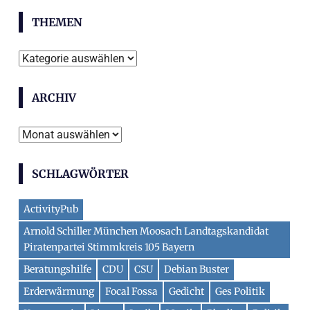
THEMEN
Themen
ARCHIV
Archiv
SCHLAGWÖRTER
ActivityPub
Arnold Schiller München Moosach Landtagskandidat
Piratenpartei Stimmkreis 105 Bayern
Beratungshilfe
CDU
CSU
Debian Buster
Erderwärmung
Focal Fossa
Gedicht
Ges Politik