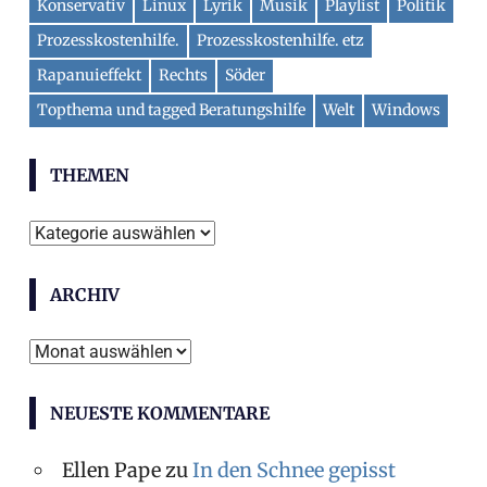
Konservativ
Linux
Lyrik
Musik
Playlist
Politik
Prozesskostenhilfe.
Prozesskostenhilfe. etz
Rapanuieffekt
Rechts
Söder
Topthema und tagged Beratungshilfe
Welt
Windows
THEMEN
Themen
ARCHIV
Archiv
NEUESTE KOMMENTARE
Ellen Pape
zu
In den Schnee gepisst