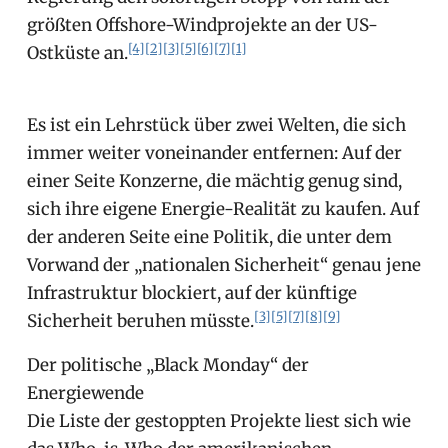
größten Offshore-Windprojekte an der US-
[4]
[2]
[3]
[5]
[6]
[7]
[1]
Ostküste an.
Es ist ein Lehrstück über zwei Welten, die sich
immer weiter voneinander entfernen: Auf der
einer Seite Konzerne, die mächtig genug sind,
sich ihre eigene Energie-Realität zu kaufen. Auf
der anderen Seite eine Politik, die unter dem
Vorwand der „nationalen Sicherheit“ genau jene
Infrastruktur blockiert, auf der künftige
[3]
[5]
[7]
[8]
[9]
Sicherheit beruhen müsste.
Der politische „Black Monday“ der
Energiewende
Die Liste der gestoppten Projekte liest sich wie