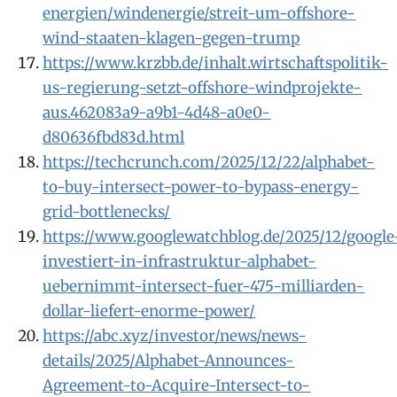
energien/windenergie/streit-um-offshore-
wind-staaten-klagen-gegen-trump
https://www.krzbb.de/inhalt.wirtschaftspolitik-
us-regierung-setzt-offshore-windprojekte-
aus.462083a9-a9b1-4d48-a0e0-
d80636fbd83d.html
https://techcrunch.com/2025/12/22/alphabet-
to-buy-intersect-power-to-bypass-energy-
grid-bottlenecks/
https://www.googlewatchblog.de/2025/12/google
investiert-in-infrastruktur-alphabet-
uebernimmt-intersect-fuer-475-milliarden-
dollar-liefert-enorme-power/
https://abc.xyz/investor/news/news-
details/2025/Alphabet-Announces-
Agreement-to-Acquire-Intersect-to-