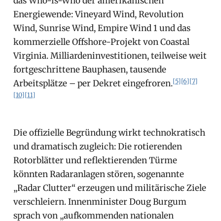
das Who-is-Who der amerikanischen
Energiewende: Vineyard Wind, Revolution
Wind, Sunrise Wind, Empire Wind 1 und das
kommerzielle Offshore-Projekt von Coastal
Virginia. Milliardeninvestitionen, teilweise weit
fortgeschrittene Bauphasen, tausende
[5]
[6]
[7]
Arbeitsplätze – per Dekret eingefroren.
[10]
[11]
Die offizielle Begründung wirkt technokratisch
und dramatisch zugleich: Die rotierenden
Rotorblätter und reflektierenden Türme
könnten Radaranlagen stören, sogenannte
„Radar Clutter“ erzeugen und militärische Ziele
verschleiern. Innenminister Doug Burgum
sprach von „aufkommenden nationalen