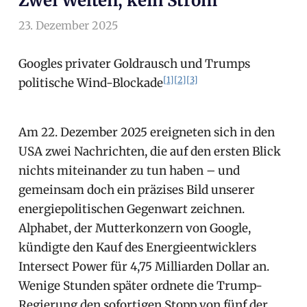
Zwei Welten, kein Strom
23. Dezember 2025
arnoldschiller
Allgemein
Googles privater Goldrausch und Trumps
[1]
[2]
[3]
politische Wind-Blockade
Am 22. Dezember 2025 ereigneten sich in den
USA zwei Nachrichten, die auf den ersten Blick
nichts miteinander zu tun haben – und
gemeinsam doch ein präzises Bild unserer
energiepolitischen Gegenwart zeichnen.
Alphabet, der Mutterkonzern von Google,
kündigte den Kauf des Energieentwicklers
Intersect Power für 4,75 Milliarden Dollar an.
Wenige Stunden später ordnete die Trump-
Regierung den sofortigen Stopp von fünf der