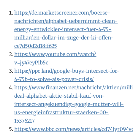
https://de.marketscreener.com/boerse-
nachrichten/alphabet-uebernimmt-clean-
energy-entwickler-intersect-fuer-4-75-
milliarden-dollar-im-zuge-der-ki-offen-
ce7d50d2d18ff625
https://www.youtube.com/watch?
v=jy47eyPib5c
https://ppc.land/google-buys-intersect-for-
4-75b-to-solve-ais-power-crisis/
https://www.finanzen.net/nachricht/aktien/mill
deal-alphabet-aktie-stabil-kauf-von-
intersect-angekuendigt-google-mutter-will-
us-energieinfrastruktur-staerken-00-
15376217
https://www.bbc.com/news/articles/cd74lyr094v