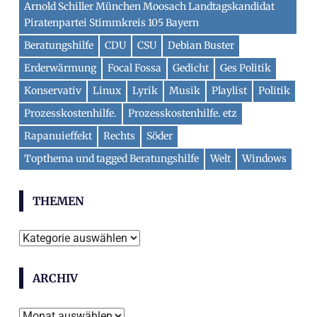
Arnold Schiller München Moosach Landtagskandidat
Piratenpartei Stimmkreis 105 Bayern
Beratungshilfe
CDU
CSU
Debian Buster
Erderwärmung
Focal Fossa
Gedicht
Ges Politik
Konservativ
Linux
Lyrik
Musik
Playlist
Politik
Prozesskostenhilfe.
Prozesskostenhilfe. etz
Rapanuieffekt
Rechts
Söder
Topthema und tagged Beratungshilfe
Welt
Windows
THEMEN
Themen
ARCHIV
Archiv