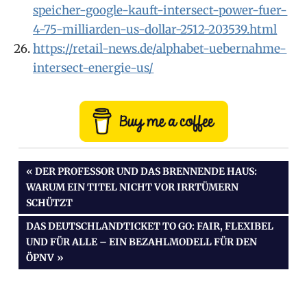
speicher-google-kauft-intersect-power-fuer-
4-75-milliarden-us-dollar-2512-203539.html
https://retail-news.de/alphabet-uebernahme-
intersect-energie-us/
Beitragsnavigation
VORHERIGER
DER PROFESSOR UND DAS BRENNENDE HAUS:
BEITRAG:
WARUM EIN TITEL NICHT VOR IRRTÜMERN
SCHÜTZT
NÄCHSTER
DAS DEUTSCHLANDTICKET TO GO: FAIR, FLEXIBEL
BEITRAG:
UND FÜR ALLE – EIN BEZAHLMODELL FÜR DEN
ÖPNV