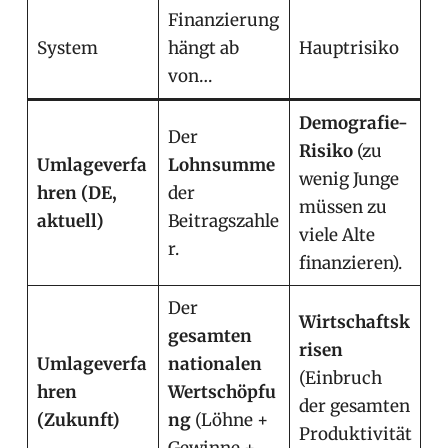
Finanzierung
System
hängt ab
Hauptrisiko
von…
Demografie-
Der
Risiko
(zu
Umlageverfa
Lohnsumme
wenig Junge
hren (DE,
der
müssen zu
aktuell)
Beitragszahle
viele Alte
r.
finanzieren).
Der
Wirtschaftsk
gesamten
risen
Umlageverfa
nationalen
(Einbruch
hren
Wertschöpfu
der gesamten
(Zukunft)
ng
(Löhne +
Produktivität