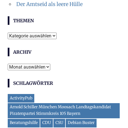
Der Amtseid als leere Hülle
THEMEN
Themen
ARCHIV
Archiv
SCHLAGWÖRTER
ActivityPub
Arnold Schiller München Moosach Landtagskandidat
Piratenpartei Stimmkreis 105 Bayern
Beratungshilfe
CDU
CSU
Debian Buster