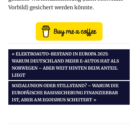
Vorbild) gesichert werden könnte.
Beitragsnavigation
VORHERIGER
ELEKTROAUTO-BESTAND IN EUROPA 2025:
BEITRAG:
WARUM DEUTSCHLAND MEHR E-AUTOS HAT ALS
NORWEGEN – ABER WEIT HINTEN BEIM ANTEIL
LIEGT
NÄCHSTER
SOZIALUNION ODER STILLSTAND? – WARUM DIE
BEITRAG:
EUROPÄISCHE BASISSICHERUNG FINANZIERBAR
IST, ABER AM EGOISMUS SCHEITERT