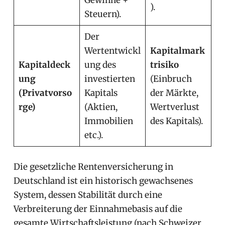
Gewinne +
).
Steuern).
Der
Wertentwickl
Kapitalmark
Kapitaldeck
ung des
trisiko
ung
investierten
(Einbruch
(Privatvorso
Kapitals
der Märkte,
rge)
(Aktien,
Wertverlust
Immobilien
des Kapitals).
etc.).
Die gesetzliche Rentenversicherung in
Deutschland ist ein historisch gewachsenes
System, dessen Stabilität durch eine
Verbreiterung der Einnahmebasis auf die
gesamte Wirtschaftsleistung (nach Schweizer