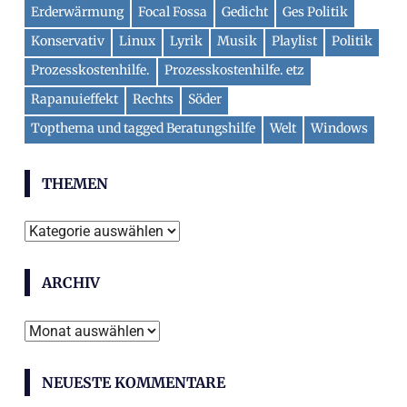
Erderwärmung
Focal Fossa
Gedicht
Ges Politik
Konservativ
Linux
Lyrik
Musik
Playlist
Politik
Prozesskostenhilfe.
Prozesskostenhilfe. etz
Rapanuieffekt
Rechts
Söder
Topthema und tagged Beratungshilfe
Welt
Windows
THEMEN
Themen
ARCHIV
Archiv
NEUESTE KOMMENTARE