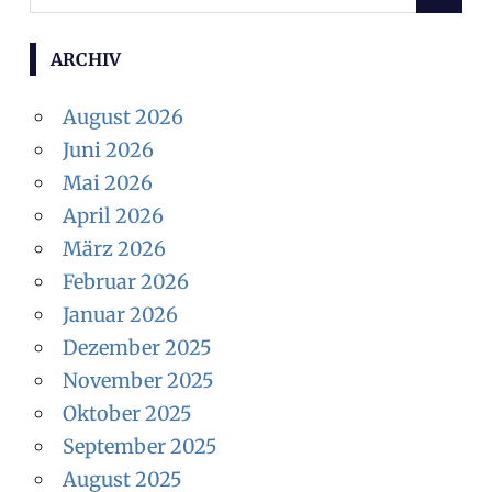
S
u
U
c
C
ARCHIV
H
h
E
e
August 2026
N
n
Juni 2026
n
Mai 2026
a
April 2026
c
März 2026
h
Februar 2026
:
Januar 2026
Dezember 2025
November 2025
Oktober 2025
September 2025
August 2025