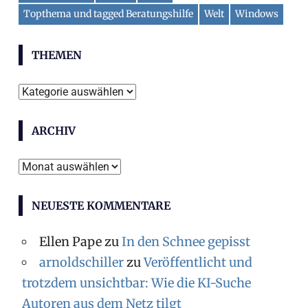
Topthema und tagged Beratungshilfe
Welt
Windows
THEMEN
T
h
ARCHIV
e
m
A
e
r
n
NEUESTE KOMMENTARE
c
h
Ellen Pape
zu
In den Schnee gepisst
i
arnoldschiller
zu
Veröffentlicht und
v
trotzdem unsichtbar: Wie die KI-Suche
Autoren aus dem Netz tilgt