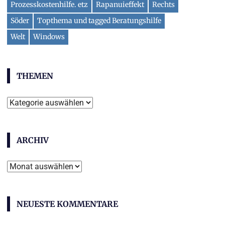
Prozesskostenhilfe. etz
Rapanuieffekt
Rechts
Söder
Topthema und tagged Beratungshilfe
Welt
Windows
THEMEN
Themen
ARCHIV
Archiv
NEUESTE KOMMENTARE