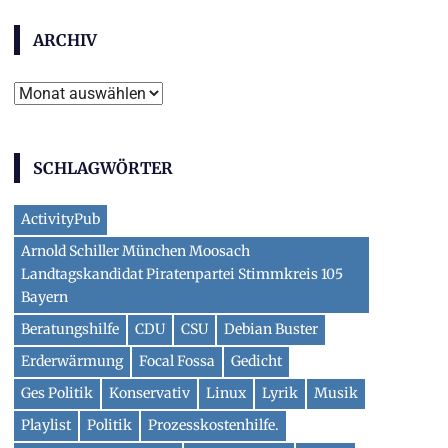
ARCHIV
Archiv
SCHLAGWÖRTER
ActivityPub
Arnold Schiller München Moosach
Landtagskandidat Piratenpartei Stimmkreis 105
Bayern
Beratungshilfe
CDU
CSU
Debian Buster
Erderwärmung
Focal Fossa
Gedicht
Ges Politik
Konservativ
Linux
Lyrik
Musik
Playlist
Politik
Prozesskostenhilfe.