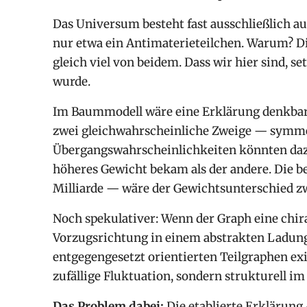
Das Universum besteht fast ausschließlich aus
nur etwa ein Antimaterieteilchen. Warum? D
gleich viel von beidem. Dass wir hier sind, s
wurde.
Im Baummodell wäre eine Erklärung denkbar
zwei gleichwahrscheinliche Zweige — symmet
Übergangswahrscheinlichkeiten könnten dazu
höheres Gewicht bekam als der andere. Die 
Milliarde — wäre der Gewichtsunterschied z
Noch spekulativer: Wenn der Graph eine chira
Vorzugsrichtung in einem abstrakten Ladun
entgegengesetzt orientierten Teilgraphen ex
zufällige Fluktuation, sondern strukturell i
Das Problem dabei:
Die etablierte Erklärung