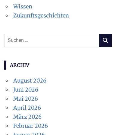
oße?").

Wissen
Zukunftsgeschichten
Chr."*).

Suchen
 Quelle überprüfen?"*

SUCHEN
nach:
ARCHIV
August 2026
rsitzende?").

Juni 2026
el!").

Mai 2026
April 2026
e Trainingsdaten!**

März 2026
.org/...#Vorstand] ..."*).

Februar 2026
Januar 2026