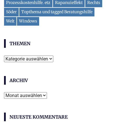
Prozesskostenhilfe. etz
Rapanuieffekt
Rechts
Söder
Topthema und tagged Beratungshilfe
Welt
Windows
THEMEN
Themen
ARCHIV
Archiv
NEUESTE KOMMENTARE