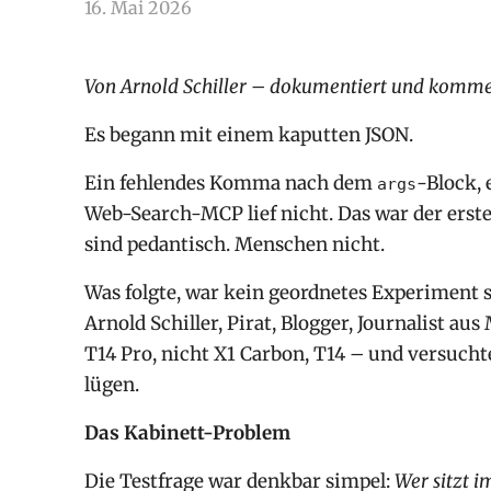
16. Mai 2026
arnoldschiller
Allgemein
Von Arnold Schiller – dokumentiert und kommen
Es begann mit einem kaputten JSON.
Ein fehlendes Komma nach dem
-Block, 
args
Web-Search-MCP lief nicht. Das war der ers
sind pedantisch. Menschen nicht.
Was folgte, war kein geordnetes Experiment
Arnold Schiller, Pirat, Blogger, Journalist a
T14 Pro, nicht X1 Carbon, T14 – und versuchte
lügen.
Das Kabinett-Problem
Die Testfrage war denkbar simpel:
Wer sitzt i