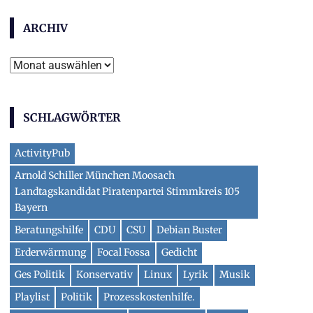
ARCHIV
Archiv
SCHLAGWÖRTER
ActivityPub
Arnold Schiller München Moosach
Landtagskandidat Piratenpartei Stimmkreis 105
Bayern
Beratungshilfe
CDU
CSU
Debian Buster
Erderwärmung
Focal Fossa
Gedicht
Ges Politik
Konservativ
Linux
Lyrik
Musik
Playlist
Politik
Prozesskostenhilfe.