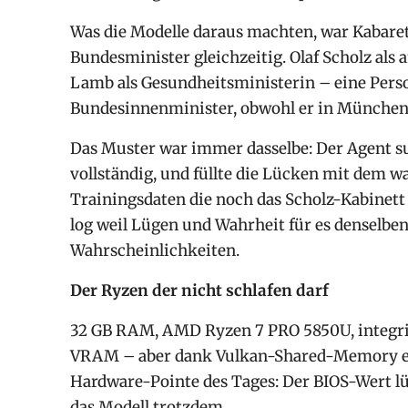
Was die Modelle daraus machten, war Kabaret
Bundesminister gleichzeitig. Olaf Scholz als 
Lamb als Gesundheitsministerin – eine Person
Bundesinnenminister, obwohl er in München 
Das Muster war immer dasselbe: Der Agent suc
vollständig, und füllte die Lücken mit dem wa
Trainingsdaten die noch das Scholz-Kabinett 
log weil Lügen und Wahrheit für es denselb
Wahrscheinlichkeiten.
Der Ryzen der nicht schlafen darf
32 GB RAM, AMD Ryzen 7 PRO 5850U, integrie
VRAM – aber dank Vulkan-Shared-Memory effek
Hardware-Pointe des Tages: Der BIOS-Wert lüg
das Modell trotzdem.