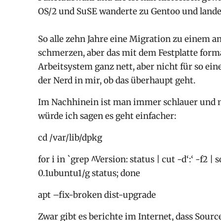
OS/2 und SuSE wanderte zu Gentoo und landet
So alle zehn Jahre eine Migration zu einem 
schmerzen, aber das mit dem Festplatte format
Arbeitsystem ganz nett, aber nicht für so ei
der Nerd in mir, ob das überhaupt geht.
Im Nachhinein ist man immer schlauer und 
würde ich sagen es geht einfacher:
cd /var/lib/dpkg
for i in `grep ^Version: status | cut -d‘:‘ -f2 | 
0.1ubuntu1/g status; done
apt –fix-broken dist-upgrade
Zwar gibt es berichte im Internet, dass Sourc