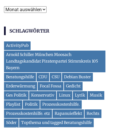
Archiv
SCHLAGWÖRTER
ActivityPub
Arnold Schiller München Moosach
Landtagskandidat Piratenpartei Stimmkreis 105
Bayern
Beratungshilfe
CDU
CSU
Debian Buster
Erderwärmung
Focal Fossa
Gedicht
Ges Politik
Konservativ
Linux
Lyrik
Musik
Playlist
Politik
Prozesskostenhilfe.
Prozesskostenhilfe. etz
Rapanuieffekt
Rechts
Söder
Topthema und tagged Beratungshilfe