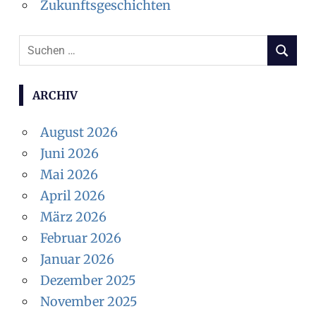
Zukunftsgeschichten
S
S
u
U
c
C
ARCHIV
H
h
E
e
August 2026
N
n
Juni 2026
n
Mai 2026
a
April 2026
c
März 2026
h
Februar 2026
:
Januar 2026
Dezember 2025
November 2025