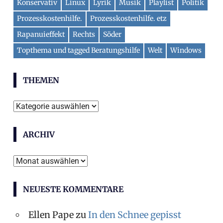
Konservativ
Linux
Lyrik
Musik
Playlist
Politik
Prozesskostenhilfe.
Prozesskostenhilfe. etz
Rapanuieffekt
Rechts
Söder
Topthema und tagged Beratungshilfe
Welt
Windows
THEMEN
T
h
ARCHIV
e
m
A
e
r
n
NEUESTE KOMMENTARE
c
h
Ellen Pape
zu
In den Schnee gepisst
i