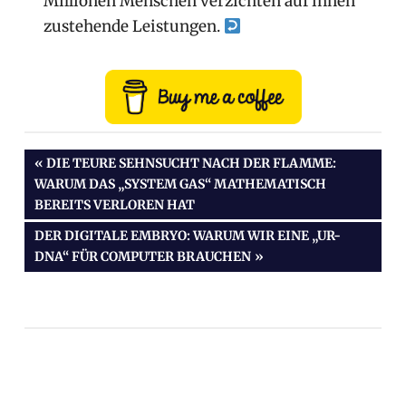
Millionen Menschen verzichten auf ihnen
zustehende Leistungen.
VORHERIGER
DIE TEURE SEHNSUCHT NACH DER FLAMME:
WARUM DAS „SYSTEM GAS“ MATHEMATISCH
BEITRAG:
Beitragsnavigation
BEREITS VERLOREN HAT
NÄCHSTER
DER DIGITALE EMBRYO: WARUM WIR EINE „UR-
BEITRAG:
DNA“ FÜR COMPUTER BRAUCHEN