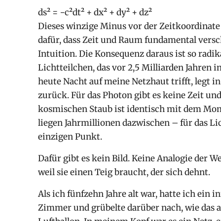
ds² = −c²dt² + dx² + dy² + dz²
Dieses winzige Minus vor der Zeitkoordinate 
dafür, dass Zeit und Raum fundamental versc
Intuition. Die Konsequenz daraus ist so radika
Lichtteilchen, das vor 2,5 Milliarden Jahren
heute Nacht auf meine Netzhaut trifft, legt i
zurück. Für das Photon gibt es keine Zeit u
kosmischen Staub ist identisch mit dem Mom
liegen Jahrmillionen dazwischen – für das Li
einzigen Punkt.
Dafür gibt es kein Bild. Keine Analogie der W
weil sie einen Teig braucht, der sich dehnt.
Als ich fünfzehn Jahre alt war, hatte ich ein 
Zimmer und grübelte darüber nach, wie das al