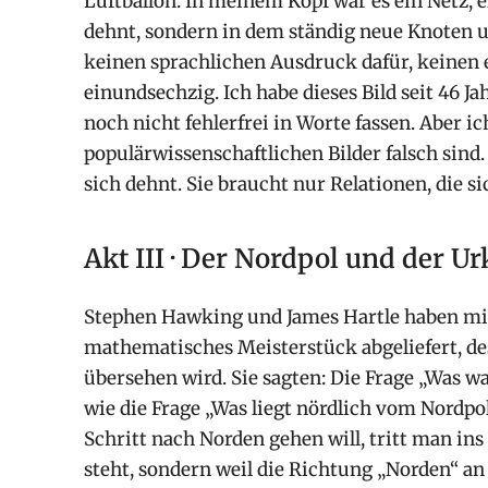
Luftballon. In meinem Kopf war es ein Netz, 
dehnt, sondern in dem ständig neue Knoten u
keinen sprachlichen Ausdruck dafür, keinen
einundsechzig. Ich habe dieses Bild seit 46 J
noch nicht fehlerfrei in Worte fassen. Aber 
populärwissenschaftlichen Bilder falsch sind
sich dehnt. Sie braucht nur Relationen, die si
Akt III · Der Nordpol und der Ur
Stephen Hawking und James Hartle haben mi
mathematisches Meisterstück abgeliefert, de
übersehen wird. Sie sagten: Die Frage „Was w
wie die Frage „Was liegt nördlich vom Nordp
Schritt nach Norden gehen will, tritt man in
steht, sondern weil die Richtung „Norden“ a