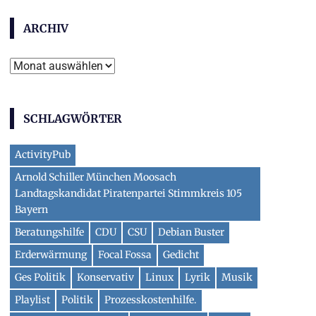
ARCHIV
Archiv
SCHLAGWÖRTER
ActivityPub
Arnold Schiller München Moosach
Landtagskandidat Piratenpartei Stimmkreis 105
Bayern
Beratungshilfe
CDU
CSU
Debian Buster
Erderwärmung
Focal Fossa
Gedicht
Ges Politik
Konservativ
Linux
Lyrik
Musik
Playlist
Politik
Prozesskostenhilfe.