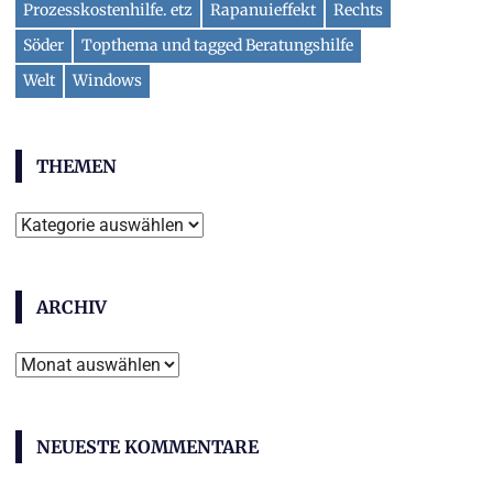
Prozesskostenhilfe. etz
Rapanuieffekt
Rechts
Söder
Topthema und tagged Beratungshilfe
Welt
Windows
THEMEN
Themen
ARCHIV
Archiv
NEUESTE KOMMENTARE