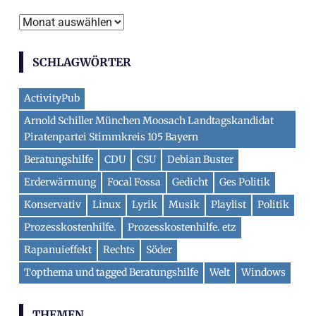
m
A
e
r
n
SCHLAGWÖRTER
c
h
ActivityPub
i
Arnold Schiller München Moosach Landtagskandidat
v
Piratenpartei Stimmkreis 105 Bayern
Beratungshilfe
CDU
CSU
Debian Buster
Erderwärmung
Focal Fossa
Gedicht
Ges Politik
Konservativ
Linux
Lyrik
Musik
Playlist
Politik
Prozesskostenhilfe.
Prozesskostenhilfe. etz
Rapanuieffekt
Rechts
Söder
Topthema und tagged Beratungshilfe
Welt
Windows
THEMEN