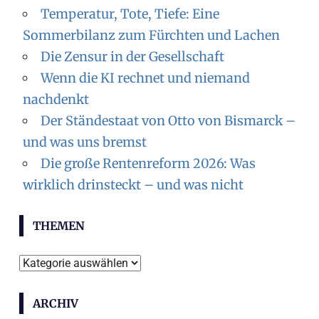
Temperatur, Tote, Tiefe: Eine
Sommerbilanz zum Fürchten und Lachen
Die Zensur in der Gesellschaft
Wenn die KI rechnet und niemand
nachdenkt
Der Ständestaat von Otto von Bismarck –
und was uns bremst
Die große Rentenreform 2026: Was
wirklich drinsteckt – und was nicht
THEMEN
T
h
ARCHIV
e