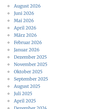
E
e
August 2026
N
n
Juni 2026
n
Mai 2026
a
April 2026
c
März 2026
h
Februar 2026
:
Januar 2026
Dezember 2025
November 2025
Oktober 2025
September 2025
August 2025
Juli 2025
April 2025
Dezember 2024