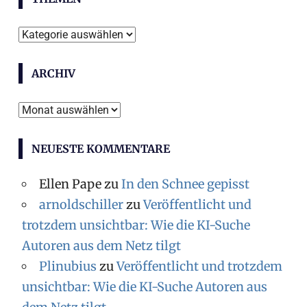
T
h
ARCHIV
e
m
A
e
r
n
NEUESTE KOMMENTARE
c
h
Ellen Pape
zu
In den Schnee gepisst
i
arnoldschiller
zu
Veröffentlicht und
v
trotzdem unsichtbar: Wie die KI-Suche
Autoren aus dem Netz tilgt
Plinubius
zu
Veröffentlicht und trotzdem
unsichtbar: Wie die KI-Suche Autoren aus