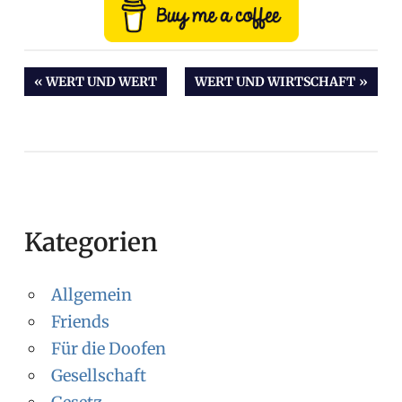
VORHERIGER
WERT UND WERT
NÄCHSTER
WERT UND WIRTSCHAFT
BEITRAG:
BEITRAG:
Beitragsnavigation
Kategorien
Allgemein
Friends
Für die Doofen
Gesellschaft