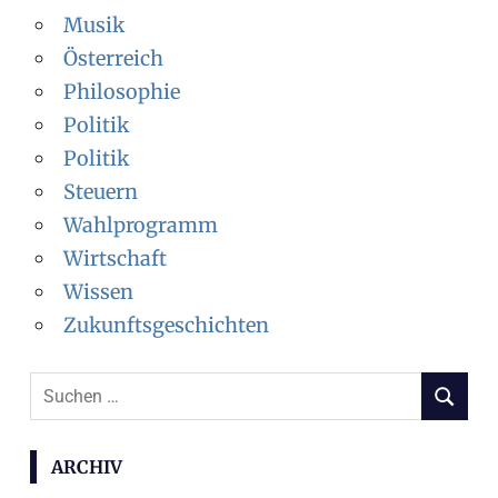
Musik
Österreich
Philosophie
Politik
Politik
Steuern
Wahlprogramm
Wirtschaft
Wissen
Zukunftsgeschichten
S
S
u
U
c
C
ARCHIV
H
h