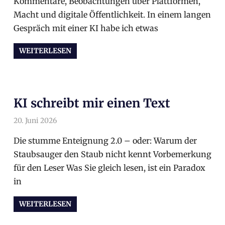
Kommentare, Beobachtungen über Plattformen,
Macht und digitale Öffentlichkeit. In einem langen
Gespräch mit einer KI habe ich etwas
WEITERLESEN
KI schreibt mir einen Text
20. Juni 2026
arnoldschiller
Allgemein
Die stumme Enteignung 2.0 – oder: Warum der
Staubsauger den Staub nicht kennt Vorbemerkung
für den Leser Was Sie gleich lesen, ist ein Paradox
in
WEITERLESEN