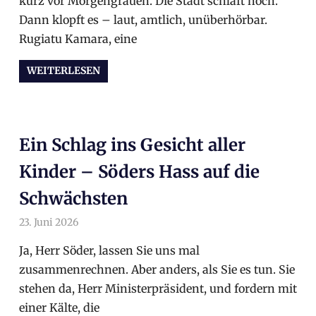
kurz vor Morgengrauen. Die Stadt schläft noch.
Dann klopft es – laut, amtlich, unüberhörbar.
Rugiatu Kamara, eine
WEITERLESEN
Ein Schlag ins Gesicht aller
Kinder – Söders Hass auf die
Schwächsten
23. Juni 2026
arnoldschiller
Allgemein
Ja, Herr Söder, lassen Sie uns mal
zusammenrechnen. Aber anders, als Sie es tun. Sie
stehen da, Herr Ministerpräsident, und fordern mit
einer Kälte, die