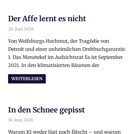
Der Affe lernt es nicht
20. Juni 2026
arnoldschiller
Allgemein
Von Wolfsburgs Hochmut, der Tragödie von
Detroit und einer unheimlichen Drehbuchgarantie.
1. Das Menetekel im Aufsichtsrat Es ist September
2021. In den klimatisierten Räumen der
WEITERLESEN
In den Schnee gepisst
18. Juni 2026
arnoldschiller
Allgemein
Warum KI weder lügt noch fälscht – und warum